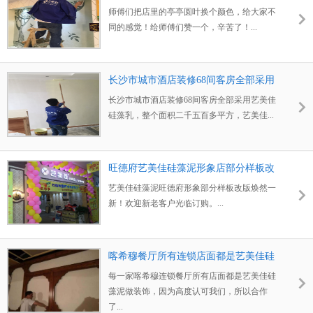
大家不同的感觉！
师傅们把店里的亭亭圆叶换个颜色，给大家不
同的感觉！给师傅们赞一个，辛苦了！...
长沙市城市酒店装修68间客房全部采用
艺美佳硅藻乳
长沙市城市酒店装修68间客房全部采用艺美佳
硅藻乳，整个面积二千五百多平方，艺美佳...
旺德府艺美佳硅藻泥形象店部分样板改
版焕然一新！
艺美佳硅藻泥旺德府形象部分样板改版焕然一
新！欢迎新老客户光临订购。...
喀希穆餐厅所有连锁店面都是艺美佳硅
藻泥做装饰
每一家喀希穆连锁餐厅所有店面都是艺美佳硅
藻泥做装饰，因为高度认可我们，所以合作
了...