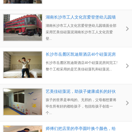
湖南长沙市工人文化宫爱登堡幼儿园墙
面全部采用艺美佳硅藻泥
湖南长沙市工人文化宫爱登堡幼儿园墙面全部
采用艺美佳硅藻泥湖南长沙市工人文化宫爱
登...
长沙市岳麓区凯迪斯酒店40个硅藻泥房
间完工!
长沙市岳麓区凯迪斯酒店40个硅藻泥房间完工!
整个工程采用的是艺美佳硅藻乳和硅藻泥...
艺美佳硅藻泥，助孩子健康成长的好伙
伴
孩子的世界是单纯的、无邪的，父母都想要将
毕生所有好的都给孩子，包括给孩子创造一
个...
师傅们把店里的亭亭圆叶换个颜色，给