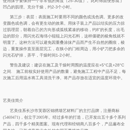
使用抹子要保持一个非常低的角度（25-30度）。此时饰面便形成了
凹凸的肌理。充分干燥，约2-3个小时。
第三步：表层：表面施工时要用不同的颜色或浅色调。更多的改
变颜色或色调，会有更生动的效果。用抹子装上产品以结实的压力掠
过肌理层，朝着自己的方向形成弧线紧凑的移动，约8”的长度，出毛
边的部分，用闪光石海绵小辊辊上闪光石料，这样僵硬的棱角线就不
明显了。这种方法可以避免因重叠涂抹产品而产生不自然的圈痕，棱
边，重复操作直至面层完工，在狭小的门框周边，用小铲刀把多余的
闪光石铲掉，弄平，干燥时间1-2小时。
警告及建议：建议在施工及干燥时周围的温度应在+5°C及+28°C
之间. 施工前核实好使用产品的数量，避免施工工程中产品不足，每
次施工后用温水将工具清洗干净。将产品存放在适宜的温度环境中。
艺美佳简介
艺美佳系长沙市芙蓉区锦绣墙艺材料厂的主打品牌，注册商标
(5469471)，创立于2005年。经过多年的打造，已开发出五十多个系列
产品，四千多个精美图案。现有代理和经销商八百多个，产品遍布全